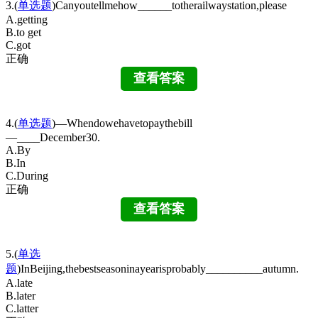
3.(
单选题
)Canyoutellmehow______totherailwaystation,please
A.getting
B.to get
C.got
正确
4.(
单选题
)—Whendowehavetopaythebill
—____December30.
A.By
B.In
C.During
正确
5.(
单选
题
)InBeijing,thebestseasoninayearisprobably__________autumn.
A.late
B.later
C.latter