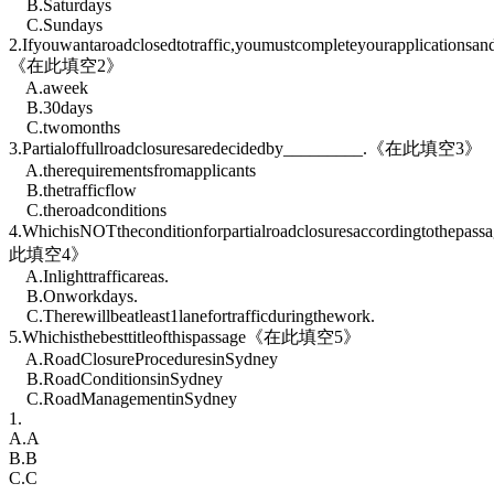
B.Saturdays
C.Sundays
2.Ifyouwantaroadclosedtotraffic,youmustcompleteyourapplicationsan
《在此填空2》
A.aweek
B.30days
C.twomonths
3.Partialoffullroadclosuresaredecidedby_________.《在此填空3》
A.therequirementsfromapplicants
B.thetrafficflow
C.theroadconditions
4.WhichisNOTtheconditionforpartialroadclosuresaccordingtothepa
此填空4》
A.Inlighttrafficareas.
B.Onworkdays.
C.Therewillbeatleast1lanefortrafficduringthework.
5.Whichisthebesttitleofthispassage《在此填空5》
A.RoadClosureProceduresinSydney
B.RoadConditionsinSydney
C.RoadManagementinSydney
1.
A.A
B.B
C.C