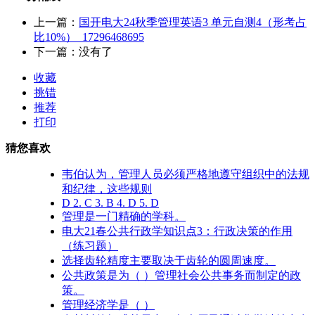
上一篇：
国开电大24秋季管理英语3 单元自测4（形考占
比10%）_17296468695
下一篇：没有了
收藏
挑错
推荐
打印
猜您喜欢
韦伯认为，管理人员必须严格地遵守组织中的法规
和纪律，这些规则
D 2. C 3. B 4. D 5. D
管理是一门精确的学科。
电大21春公共行政学知识点3：行政决策的作用
（练习题）
选择齿轮精度主要取决于齿轮的圆周速度。
公共政策是为（ ）管理社会公共事务而制定的政
策。
管理经济学是（ ）