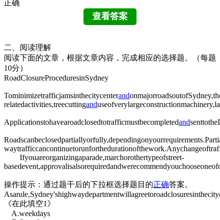
正确
二、阅读理解
阅读下面的文章，根据文章内容，完成相应的选择题。（每题
10分）
RoadClosureProceduresinSydney
Tominimizetrafficjamsinthecitycenter
and
onmajorroadsoutofSydney,th
relatedactivities,treecutting
and
useofverylargeconstructionmachinery,la
Applicationstohavearoadclosedtotrafficmustbecompleted
and
senttothe
Roadscanbeclosedpartiallyorfully,dependingonyourrequirements.Partial
waytrafficcancontinuetorunforthedurationofthework.Anychangeoftraffi
Ifyouareorganizingaparade,marchorothertypeofstreet-
basedevent,approvalisalsorequiredandwerecommendyouchooseoneofou
操作提示：通过题干后的下拉框选择题目的
正确
答案。
Asarule,Sydney'shighwaydepartmentwillagreetoroadclosuresinthec
《在此填空1》
A.weekdays