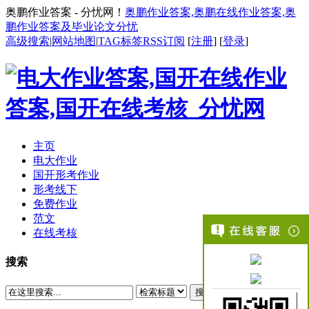
奥鹏作业答案 - 分忧网！
奥鹏作业答案,奥鹏在线作业答案,奥
鹏作业答案及毕业论文分忧
高级搜索
|
网站地图
|
TAG标签
RSS订阅
[
注册
] [
登录
]
主页
电大作业
国开形考作业
形考线下
免费作业
范文
在线考核
搜索
搜索