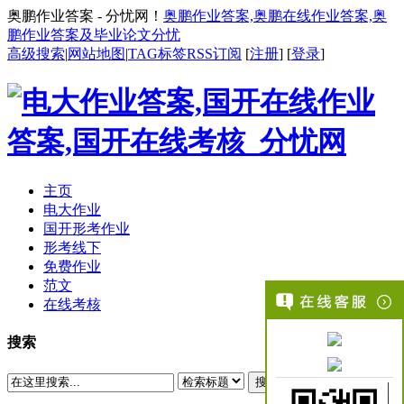
奥鹏作业答案 - 分忧网！
奥鹏作业答案,奥鹏在线作业答案,奥
鹏作业答案及毕业论文分忧
高级搜索
|
网站地图
|
TAG标签
RSS订阅
[
注册
] [
登录
]
主页
电大作业
国开形考作业
形考线下
免费作业
范文
在线考核
搜索
搜索