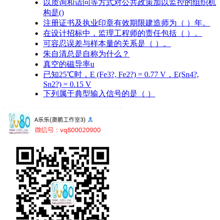
以质询和诘问等方式对公共政策加以监控的组织机
构是()
注册证书及执业印章有效期限建造师为（ ）年。
在设计招标中，监理工程师的责任包括（ ）。
可容忍误差与样本量的关系是（ ）。
朱自清总是自称为什么？
真空的磁导率u
已知25℃时，E (Fe3?, Fe2?) = 0.77 V，E(Sn4?,
Sn2?) = 0.15 V
下列属于典型输入信号的是（ ）