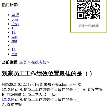
热门标签:
系统
your
nbsp
要做作业扫码我
11.
19.
was
and
...
14.
min
当前位置:
主页
>
在线考核
>
观察员工工作绩效位置最佳的是（ ）
2021-02-22 13:01
未知
admin
次
时间:
来源:
作者:
点击:
(单选题)2: 观察员工工作绩效位置最佳的是（ ） A: 直接主管
B: 同级同事 C: 员工本人 D: 下级
(
单选题
)2: 观察员工工作绩效位置最佳的是（ ）
A: 直接主管