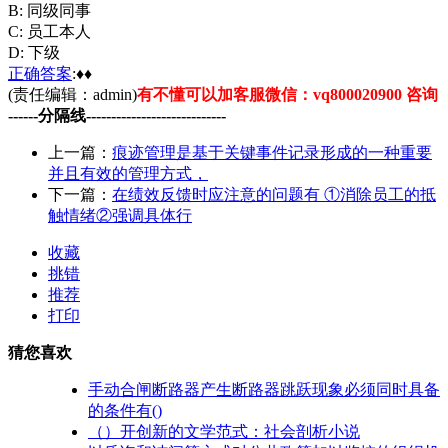
B: 同级同事
C: 员工本人
D: 下级
正确
答案
:♦♦
(责任编辑：admin)
有不懂可以加客服微信：vq800020900 咨询
------分隔线----------------------------
上一篇：
痕迹管理是基于关键事件记录形成的一种重要
并且有效的管理方式，
下一篇：
在绩效反馈时应注意的问题有 ①消除员工的抵
触情绪②强调具体行
收藏
挑错
推荐
打印
猜您喜欢
手动合闸断路器产生断路器跳跃现象必须同时具备
的条件有()
（）开创新的文学范式：社会剖析小说