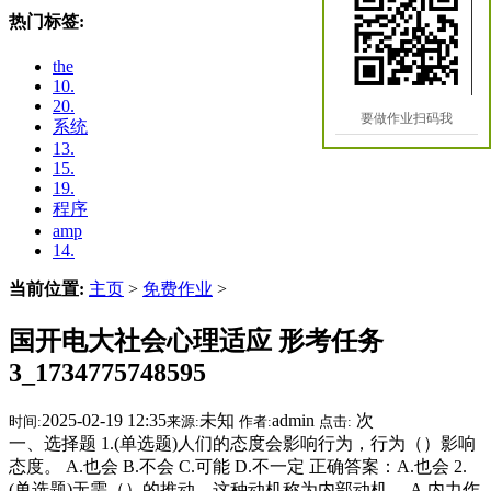
热门标签:
the
10.
20.
要做作业扫码我
系统
13.
15.
19.
程序
amp
14.
当前位置:
主页
>
免费作业
>
国开电大社会心理适应 形考任务
3_1734775748595
2025-02-19 12:35
未知
admin
次
时间:
来源:
作者:
点击:
一、选择题 1.(单选题)人们的态度会影响行为，行为（）影响
态度。 A.也会 B.不会 C.可能 D.不一定 正确答案：A.也会 2.
(单选题)无需（）的推动，这种动机称为内部动机。 A.内力作