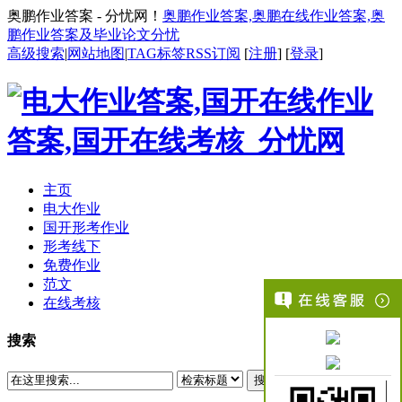
奥鹏作业答案 - 分忧网！
奥鹏作业答案,奥鹏在线作业答案,奥
鹏作业答案及毕业论文分忧
高级搜索
|
网站地图
|
TAG标签
RSS订阅
[
注册
] [
登录
]
主页
电大作业
国开形考作业
形考线下
免费作业
范文
在线考核
搜索
搜索