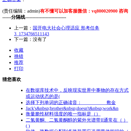
(责任编辑：admin)
有不懂可以加客服微信：vq800020900 咨询
------分隔线----------------------------
上一篇：
国开电大社会心理适应 形考任务
3_1734766511143
下一篇：没有了
收藏
挑错
推荐
打印
猜您喜欢
在数据库技术中，反映现实世界中事物的存在方式
或运动状态的是(
选择下列单词的正确读音： 敷金
Jack's&nbsp;brother&nbsp;doesn't&nbsp;work&n
衡量脆性材料强度的唯一指标是（）
二氢黄酮、二氢黄酮醇的紫外光谱带II通常在（ ）
( )