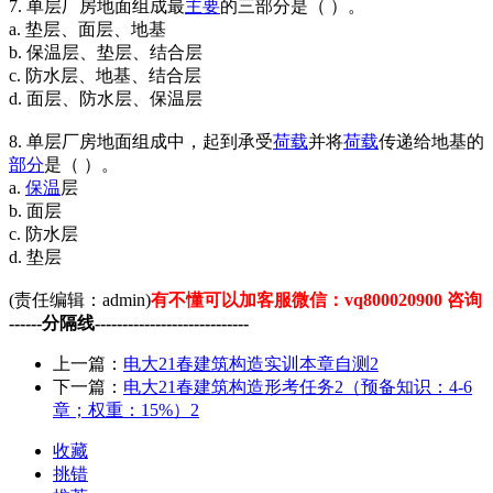
7. 单层厂房地面组成最
主要
的三部分是（ ）。
a. 垫层、面层、地基
b. 保温层、垫层、结合层
c. 防水层、地基、结合层
d. 面层、防水层、保温层
8. 单层厂房地面组成中，起到承受
荷载
并将
荷载
传递给地基的
部分
是（ ）。
a.
保温
层
b. 面层
c. 防水层
d. 垫层
(责任编辑：admin)
有不懂可以加客服微信：vq800020900 咨询
------分隔线----------------------------
上一篇：
电大21春建筑构造实训本章自测2
下一篇：
电大21春建筑构造形考任务2（预备知识：4-6
章；权重：15%）2
收藏
挑错