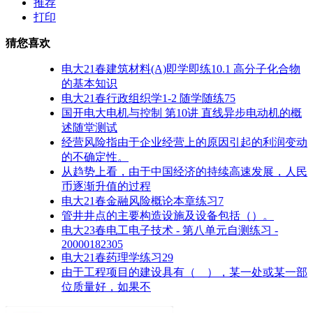
推荐
打印
猜您喜欢
电大21春建筑材料(A)即学即练10.1 高分子化合物
的基本知识
电大21春行政组织学1-2 随学随练75
国开电大电机与控制 第10讲 直线异步电动机的概
述随堂测试
经营风险指由于企业经营上的原因引起的利润变动
的不确定性。
从趋势上看，由于中国经济的持续高速发展，人民
币逐渐升值的过程
电大21春金融风险概论本章练习7
管井井点的主要构造设施及设备包括（）。
电大23春电工电子技术 - 第八单元自测练习 -
20000182305
电大21春药理学练习29
由于工程项目的建设具有（ ），某一处或某一部
位质量好，如果不