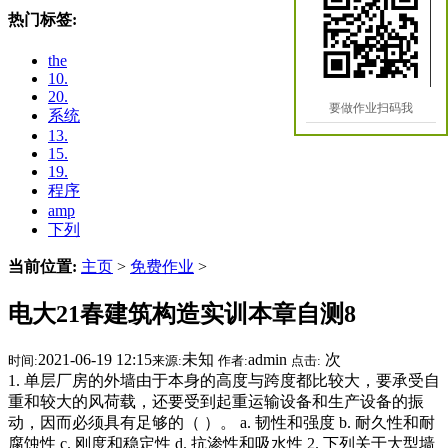
热门标签:
the
10.
20.
要做作业扫码我
系统
13.
15.
19.
程序
amp
下列
当前位置:
主页
>
免费作业
>
电大21春建筑构造实训本章自测8
2021-06-19 12:15
未知
admin
次
时间:
来源:
作者:
点击:
1. 单层厂房的外墙由于本身的高度与跨度都比较大，要承受自
重和较大的风荷载，还要受到起重运输设备和生产设备的振
动，因而必须具有足够的（ ）。 a. 韧性和强度 b. 耐久性和耐
腐蚀性 c. 刚度和稳定性 d. 抗渗性和吸水性 2. 下列关于大型墙