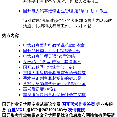
基本要求有哪些？ A.汽车维修人员要具...
国开电大汽车维修企业管理 第3章（1讲）作业
1.(对错题)汽车维修企业的客服部负责店内活动的
沟通、协调和执行等工作。 A.对 B.错 ...
热点内容
电大21春西方行政学说第8章 本章
国开23秋季 - 工业工程基础 - 形
电大21春管理英语4边学边练
反应aA + bB → 产物，其速率方
国开23秋季 - 地域文化（专） -
重特大事故情景构建需要的步骤有
手术中识别空肠起始部的标志是
从20世纪80年代开始，相继在中国
高考后遗症包括()。
志愿服务是培育和弘扬社会主义核
国开作业分忧网专业从事论文及
国开形考作业答案
等业务服
务
百度MXL
渝ICP备2021001383号
友情链接
国开形考作业答案论文分忧网是综合信息发布网站如有需要请