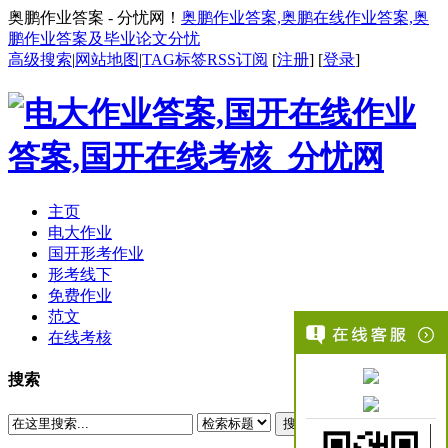
奥鹏作业答案 - 分忧网！
奥鹏作业答案,奥鹏在线作业答案,奥
鹏作业答案及毕业论文分忧
高级搜索
|
网站地图
|
TAG标签
RSS订阅
[
注册
] [
登录
]
主页
电大作业
国开形考作业
形考线下
免费作业
范文
在线考核
搜索
搜索