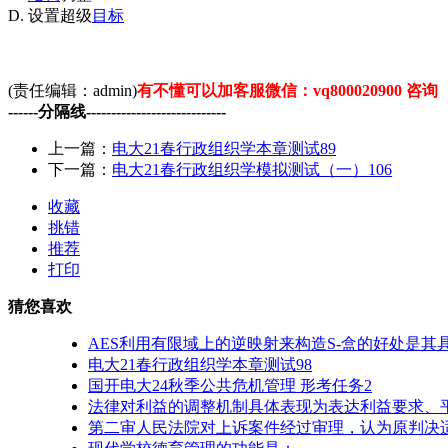
D. 设置超级
目标
(责任编辑：admin)
有不懂可以加客服微信：vq800020900 咨询
------分隔线----------------------------
上一篇：
电大21春行政组织学本章测试89
下一篇：
电大21春行政组织学模拟测试（一）106
收藏
挑错
推荐
打印
猜您喜欢
AES利用有限域上的逆映射来构造S-盒的好处是其
电大21春行政组织学本章测试98
国开电大24秋季公共危机管理 形考任务2
法律对利益的调整机制具体表现为表达利益要求、
第二审人民法院对上诉案件经过审理，认为原判决