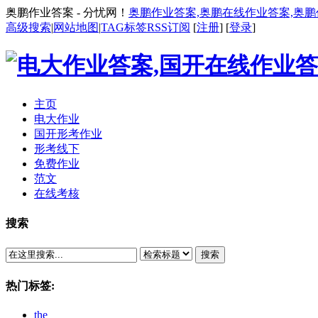
奥鹏作业答案 - 分忧网！
奥鹏作业答案,奥鹏在线作业答案,奥
高级搜索
|
网站地图
|
TAG标签
RSS订阅
[
注册
] [
登录
]
主页
电大作业
国开形考作业
形考线下
免费作业
范文
在线考核
搜索
搜索
热门标签:
the