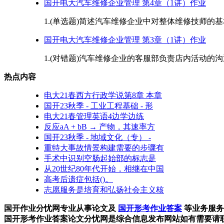
国开电大汽车维修企业管理 第4章（1讲）作业
1.(单选题)简述汽车维修企业中对整体维修技师的基本
国开电大汽车维修企业管理 第3章（1讲）作业
1.(对错题)汽车维修企业的客服部负责店内活动的沟通、
热点内容
电大21春西方行政学说第8章 本章
国开23秋季 - 工业工程基础 - 形
电大21春管理英语4边学边练
反应aA + bB → 产物，其速率方
国开23秋季 - 地域文化（专） -
重特大事故情景构建需要的步骤有
手术中识别空肠起始部的标志是
从20世纪80年代开始，相继在中国
高考后遗症包括()。
志愿服务是培育和弘扬社会主义核
国开作业分忧网专业从事论文及
国开形考作业答案
等业务服
国开形考作业答案论文分忧网是综合信息发布网站如有需要请联系站