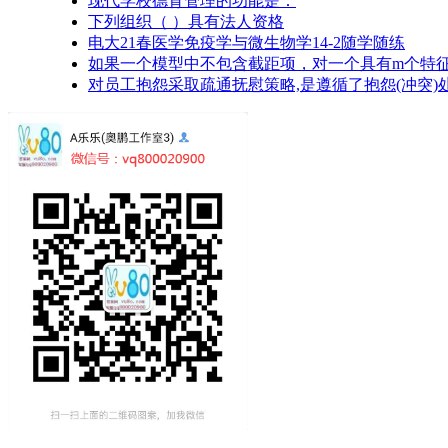
现代学校德育管理的功能是：
下列组织（ ）具有法人资格
电大21春医学免疫学与微生物学14-2随学随练
如果一个模型中不包含截距项，对一个具有m个特
对员工抱怨采取疏通抚慰策略,是遵循了抱怨(冲突)