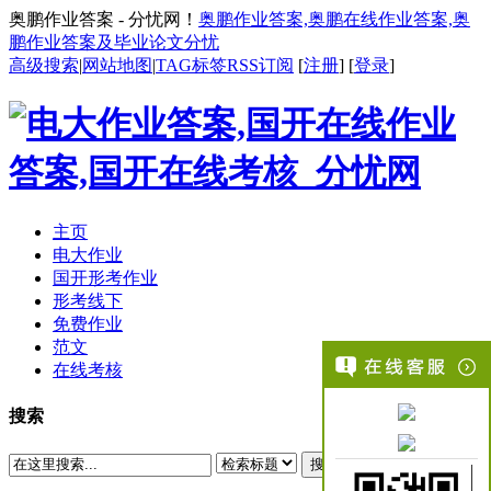
奥鹏作业答案 - 分忧网！
奥鹏作业答案,奥鹏在线作业答案,奥
鹏作业答案及毕业论文分忧
高级搜索
|
网站地图
|
TAG标签
RSS订阅
[
注册
] [
登录
]
主页
电大作业
国开形考作业
形考线下
免费作业
范文
在线考核
搜索
搜索