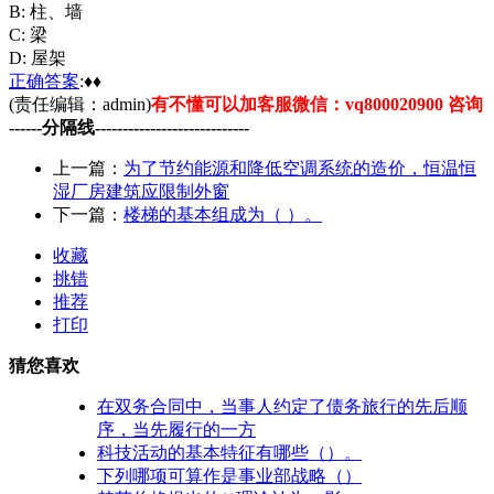
B: 柱、墙
C: 梁
D: 屋架
正确
答案
:♦♦
(责任编辑：admin)
有不懂可以加客服微信：vq800020900 咨询
------分隔线----------------------------
上一篇：
为了节约能源和降低空调系统的造价，恒温恒
湿厂房建筑应限制外窗
下一篇：
楼梯的基本组成为（ ）。
收藏
挑错
推荐
打印
猜您喜欢
在双务合同中，当事人约定了债务旅行的先后顺
序，当先履行的一方
科技活动的基本特征有哪些（）。
下列哪项可算作是事业部战略（）