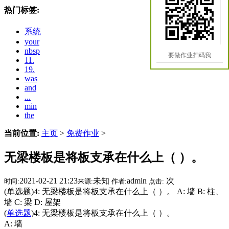
热门标签:
系统
your
nbsp
要做作业扫码我
11.
19.
was
and
...
min
the
当前位置:
主页
>
免费作业
>
无梁楼板是将板支承在什么上（ ）。
2021-02-21 21:23
未知
admin
次
时间:
来源:
作者:
点击:
(单选题)4: 无梁楼板是将板支承在什么上（ ）。 A: 墙 B: 柱、
墙 C: 梁 D: 屋架
(
单选题
)4: 无梁楼板是将板支承在什么上（ ）。
A: 墙