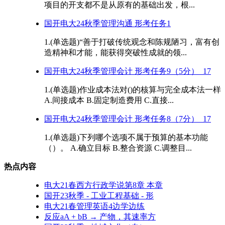
项目的开支都不是从原有的基础出发，根...
国开电大24秋季管理沟通 形考任务1
1.(单选题)“善于打破传统观念和陈规陋习，富有创
造精神和才能，能获得突破性成就的领...
国开电大24秋季管理会计 形考任务9（5分）_17
1.(单选题)作业成本法对()的核算与完全成本法一样
A.间接成本 B.固定制造费用 C.直接...
国开电大24秋季管理会计 形考任务8（7分）_17
1.(单选题)下列哪个选项不属于预算的基本功能
（）。 A.确立目标 B.整合资源 C.调整目...
热点内容
电大21春西方行政学说第8章 本章
国开23秋季 - 工业工程基础 - 形
电大21春管理英语4边学边练
反应aA + bB → 产物，其速率方