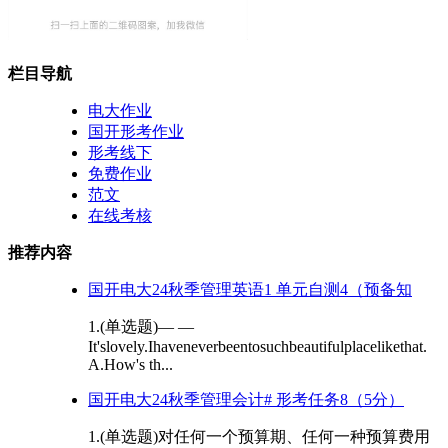
栏目导航
电大作业
国开形考作业
形考线下
免费作业
范文
在线考核
推荐内容
国开电大24秋季管理英语1 单元自测4（预备知
1.(单选题)— —
It'slovely.Ihaveneverbeentosuchbeautifulplacelikethat.
A.How's th...
国开电大24秋季管理会计# 形考任务8（5分）
1.(单选题)对任何一个预算期、任何一种预算费用