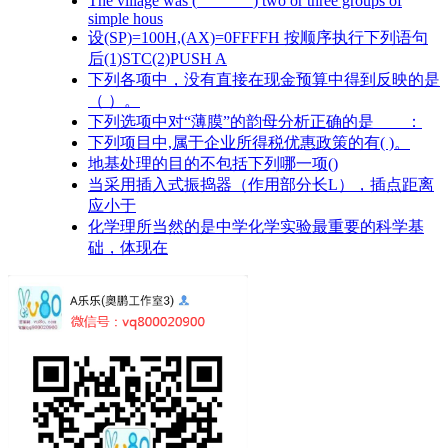
The village was (_______) two or three groups of
simple hous
设(SP)=100H,(AX)=0FFFFH 按顺序执行下列语句
后(1)STC(2)PUSH A
下列各项中，没有直接在现金预算中得到反映的是
（ ）。
下列选项中对“薄膜”的韵母分析正确的是____：
下列项目中,属于企业所得税优惠政策的有( )。
地基处理的目的不包括下列哪一项()
当采用插入式振捣器（作用部分长L），插点距离
应小于
化学理所当然的是中学化学实验最重要的科学基
础，体现在