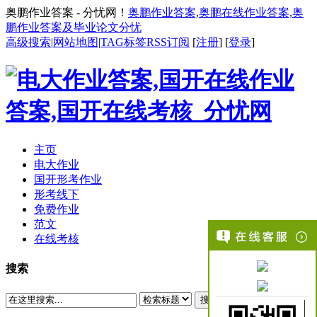
奥鹏作业答案 - 分忧网！
奥鹏作业答案,奥鹏在线作业答案,奥
鹏作业答案及毕业论文分忧
高级搜索
|
网站地图
|
TAG标签
RSS订阅
[
注册
] [
登录
]
主页
电大作业
国开形考作业
形考线下
免费作业
范文
在线考核
搜索
搜索