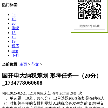
热门标签:
the
10.
20.
要做作业扫码我
系统
13.
15.
19.
程序
amp
下列
当前位置:
主页
>
范文
>
国开电大纳税筹划 形考任务一（20分）
_1734778060608
2025-02-21 12:31
未知
admin
次
时间:
来源:
作者:
点击:
一、单选题（10道，共40分） 1.(单选题)税收筹划是在纳税人
（）对相关事项的安排和规划 A.纳税义务发生之前 B.纳税义