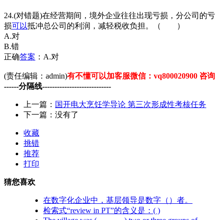
24.(对错题)在经营期间，境外企业往往出现亏损，分公司的亏
损
可以
抵冲总公司的利润，减轻税收负担。（ ）
A.对
B.错
正确
答案
：A.对
(责任编辑：admin)
有不懂可以加客服微信：vq800020900 咨询
------分隔线----------------------------
上一篇：
国开电大烹饪学导论 第三次形成性考核任务
下一篇：没有了
收藏
挑错
推荐
打印
猜您喜欢
在数字化企业中，基层领导是数字（）者。
检索式“review in PT”的含义是：( )