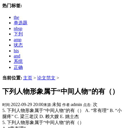
热门标签:
the
单选题
nbsp
下列
amp
状态
his
and
系统
正确
当前位置:
主页
>
论文范文
>
下列人物形象属于“中间人物”的有（）
2022-09-29 20:00
未知
admin
次
时间:
来源:
作者:
点击:
5. 下列人物形象属于“中间人物”的有（） A. “常有理” B. “小
腿疼” C. 梁三老汉 D. 赖大嫂 E. 姚士杰
5. 下列人物形象属于“中间人物”的有（）