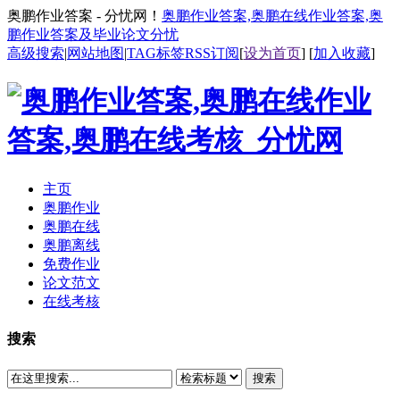
奥鹏作业答案 - 分忧网！
奥鹏作业答案,奥鹏在线作业答案,奥
鹏作业答案及毕业论文分忧
高级搜索
|
网站地图
|
TAG标签
RSS订阅
[
设为首页
] [
加入收藏
]
主页
奥鹏作业
奥鹏在线
奥鹏离线
免费作业
论文范文
在线考核
搜索
搜索