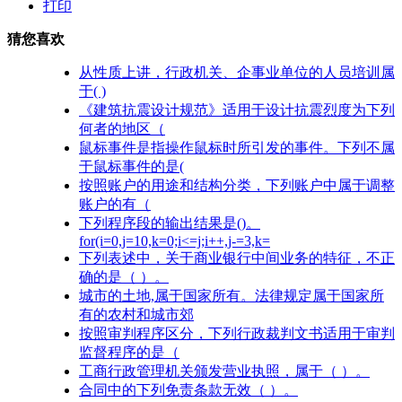
打印
猜您喜欢
从性质上讲，行政机关、企事业单位的人员培训属
于( )
《建筑抗震设计规范》适用于设计抗震烈度为下列
何者的地区（
鼠标事件是指操作鼠标时所引发的事件。下列不属
于鼠标事件的是(
按照账户的用途和结构分类，下列账户中属于调整
账户的有（
下列程序段的输出结果是()。
for(i=0,j=10,k=0;i<=j;i++,j-=3,k=
下列表述中，关于商业银行中间业务的特征，不正
确的是（ ）。
城市的土地,属于国家所有。法律规定属于国家所
有的农村和城市郊
按照审判程序区分，下列行政裁判文书适用于审判
监督程序的是（
工商行政管理机关颁发营业执照，属于（ ）。
合同中的下列免责条款无效（ ）。