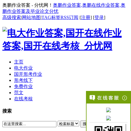
奥鹏作业答案 - 分忧网！
奥鹏作业答案,奥鹏在线作业答案,奥
鹏作业答案及毕业论文分忧
高级搜索
|
网站地图
|
TAG标签
RSS订阅
[
注册
] [
登录
]
主页
电大作业
国开形考作业
形考线下
免费作业
范文
在线考核
搜索
搜索