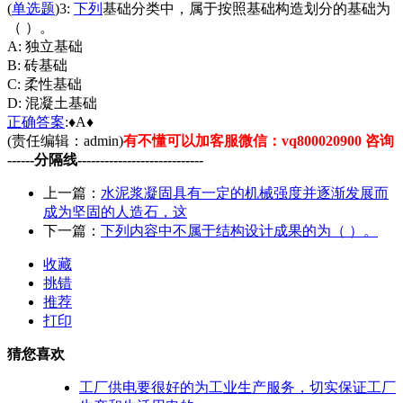
(
单选题
)3:
下列
基础分类中，属于按照基础构造划分的基础为
（ ）。
A: 独立基础
B: 砖基础
C: 柔性基础
D: 混凝土基础
正确
答案
:♦A♦
(责任编辑：admin)
有不懂可以加客服微信：vq800020900 咨询
------分隔线----------------------------
上一篇：
水泥浆凝固具有一定的机械强度并逐渐发展而
成为坚固的人造石，这
下一篇：
下列内容中不属于结构设计成果的为（ ）。
收藏
挑错
推荐
打印
猜您喜欢
工厂供电要很好的为工业生产服务，切实保证工厂