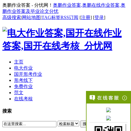
奥鹏作业答案 - 分忧网！
奥鹏作业答案,奥鹏在线作业答案,奥
鹏作业答案及毕业论文分忧
高级搜索
|
网站地图
|
TAG标签
RSS订阅
[
注册
] [
登录
]
主页
电大作业
国开形考作业
形考线下
免费作业
范文
在线考核
搜索
搜索