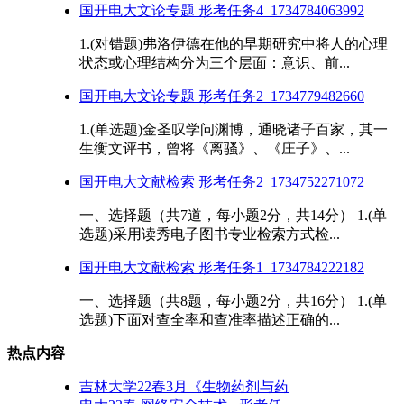
国开电大文论专题 形考任务4_1734784063992
1.(对错题)弗洛伊德在他的早期研究中将人的心理
状态或心理结构分为三个层面：意识、前...
国开电大文论专题 形考任务2_1734779482660
1.(单选题)金圣叹学问渊博，通晓诸子百家，其一
生衡文评书，曾将《离骚》、《庄子》、...
国开电大文献检索 形考任务2_1734752271072
一、选择题（共7道，每小题2分，共14分） 1.(单
选题)采用读秀电子图书专业检索方式检...
国开电大文献检索 形考任务1_1734784222182
一、选择题（共8题，每小题2分，共16分） 1.(单
选题)下面对查全率和查准率描述正确的...
热点内容
吉林大学22春3月《生物药剂与药