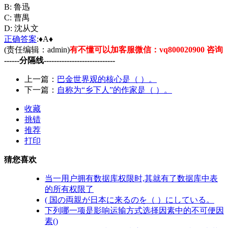
B: 鲁迅
C: 曹禺
D: 沈从文
正确
答案
:♦A♦
(责任编辑：admin)
有不懂可以加客服微信：vq800020900 咨询
------分隔线----------------------------
上一篇：
巴金世界观的核心是（ ）。
下一篇：
自称为“乡下人”的作家是（ ）。
收藏
挑错
推荐
打印
猜您喜欢
当一用户拥有数据库权限时,其就有了数据库中表
的所有权限了
( 国の両親が日本に来るのを（ ）にしている。
下列哪一项是影响运输方式选择因素中的不可便因
素()