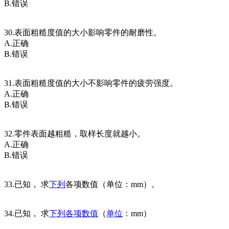
B.错误
30.表面粗糙度值的大小影响零件的耐磨性。
A.正确
B.错误
31.表面粗糙度值的大小不影响零件的疲劳强度。
A.正确
B.错误
32.零件表面越粗糙，取样长度就越小。
A.正确
B.错误
33.已知， 求
下列
各项数值（单位：mm）。
34.已知， 求
下列
各项
数值
（
单位
：mm）