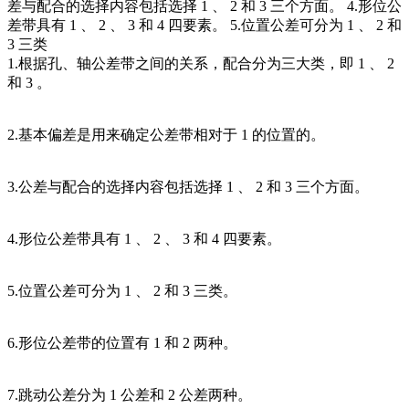
差与配合的选择内容包括选择 1 、 2 和 3 三个方面。 4.形位公
差带具有 1 、 2 、 3 和 4 四要素。 5.位置公差可分为 1 、 2 和
3 三类
1.根据孔、轴公差带之间的关系，配合分为三大类，即 1 、 2
和 3 。
2.基本偏差是用来确定公差带相对于 1 的位置的。
3.公差与配合的选择内容包括选择 1 、 2 和 3 三个方面。
4.形位公差带具有 1 、 2 、 3 和 4 四要素。
5.位置公差可分为 1 、 2 和 3 三类。
6.形位公差带的位置有 1 和 2 两种。
7.跳动公差分为 1 公差和 2 公差两种。