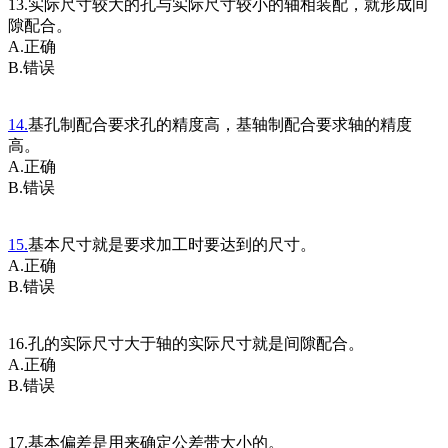
13.实际尺寸较大的孔与实际尺寸较小的轴相装配，就形成间
隙配合。
A.正确
B.错误
14.
基孔制配合要求孔的精度高，基轴制配合要求轴的精度
高。
A.正确
B.错误
15.
基本尺寸就是要求加工时要达到的尺寸。
A.正确
B.错误
16.孔的实际尺寸大于轴的实际尺寸就是间隙配合。
A.正确
B.错误
17.基本偏差是用来确定公差带大小的。