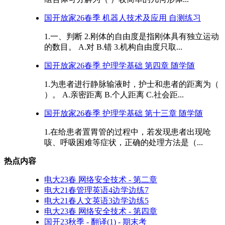
国开放家26春季 机器人技术及应用 自测练习
1.一、判断 2.刚体的自由度是指刚体具有独立运动
的数目。 A.对 B.错 3.机构自由度只取...
国开放家26春季 护理学基础 第四章 随学随
1.为患者进行静脉输液时，护士和患者的距离为（
）。 A.亲密距离 B.个人距离 C.社会距...
国开放家26春季 护理学基础 第十三章 随学随
1.在给患者置胃管的过程中，若发现患者出现呛
咳、呼吸困难等症状，正确的处理方法是（...
热点内容
电大23春 网络安全技术 - 第二章
电大21春管理英语4边学边练7
电大21春人文英语3边学边练5
电大23春 网络安全技术 - 第四章
国开23秋季 - 翻译(1) - 期末考