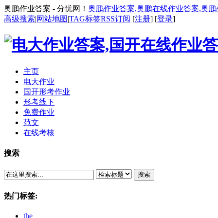
奥鹏作业答案 - 分忧网！
奥鹏作业答案,奥鹏在线作业答案,奥
高级搜索
|
网站地图
|
TAG标签
RSS订阅
[
注册
] [
登录
]
主页
电大作业
国开形考作业
形考线下
免费作业
范文
在线考核
搜索
搜索
热门标签:
the