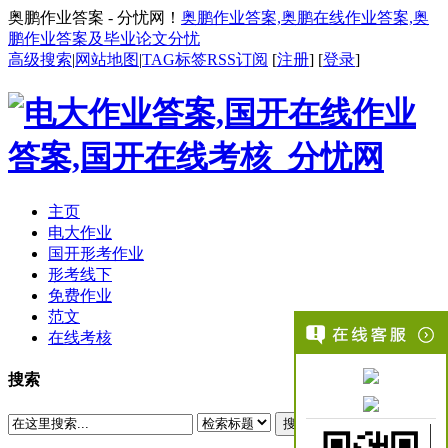
奥鹏作业答案 - 分忧网！
奥鹏作业答案,奥鹏在线作业答案,奥
鹏作业答案及毕业论文分忧
高级搜索
|
网站地图
|
TAG标签
RSS订阅
[
注册
] [
登录
]
主页
电大作业
国开形考作业
形考线下
免费作业
范文
在线考核
搜索
搜索