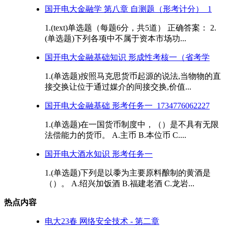
国开电大金融学 第八章 自测题（形考计分）_1
1.(text)单选题（每题6分，共5道） 正确答案： 2.
(单选题)下列各项中不属于资本市场功...
国开电大金融基础知识 形成性考核一（省考学
1.(单选题)按照马克思货币起源的说法,当物物的直
接交换让位于通过媒介的间接交换,价值...
国开电大金融基础 形考任务一_1734776062227
1.(单选题)在一国货币制度中，（）是不具有无限
法偿能力的货币。 A.主币 B.本位币 C....
国开电大酒水知识 形考任务一
1.(单选题)下列是以黍为主要原料酿制的黄酒是
（）。 A.绍兴加饭酒 B.福建老酒 C.龙岩...
热点内容
电大23春 网络安全技术 - 第二章