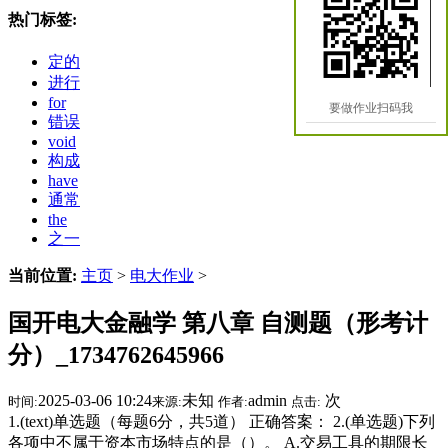
热门标签:
定的
进行
for
要做作业扫码我
错误
void
构成
have
通常
the
之一
当前位置:
主页
>
电大作业
>
国开电大金融学 第八章 自测题（形考计
分）_1734762645966
2025-03-06 10:24
未知
admin
次
时间:
来源:
作者:
点击:
1.(text)单选题（每题6分，共5道） 正确答案： 2.(单选题)下列
各项中不属于资本市场特点的是（）。 A.交易工具的期限长