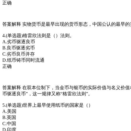
正确
答案解释 实物货币是最早出现的货币形态，中国公认的最早的
4.(单选题)格雷欣法则是（）法则。
A.劣币驱逐良币
B.良币驱逐劣币
C.劣币良币并存
D.纸币铸币同时流通
正确
答案解释 在双本位制下，当金币与银币的实际价值与名义价
币驱逐良币”，这一规律又称“格雷欣法则”。
5.(单选题)世界上最早使用纸币的国家是（）
A.美国
B.英国
C.中国
D.印度