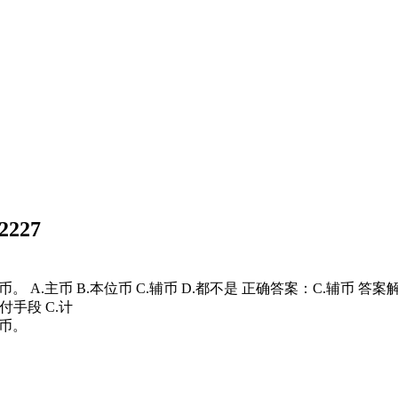
227
 A.主币 B.本位币 C.辅币 D.都不是 正确答案：C.辅币 答
手段 C.计
货币。