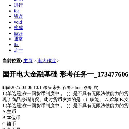
进行
for
错误
void
构成
have
通常
the
之一
当前位置:
主页
>
电大作业
>
国开电大金融基础 形考任务一_1734776062
2025-03-06 10:15
未知
admin
次
时间:
来源:
作者:
点击:
1.(单选题)在一国货币制度中，（）是不具有无限法偿能力的货币。
现了商品赊销情况。此时货币发挥的是（）职能。 A.贮藏 B.支付
1.(单选题)在一国货币制度中，（）是不具有无限法偿能力的
A.主币
B.本位币
C.辅币