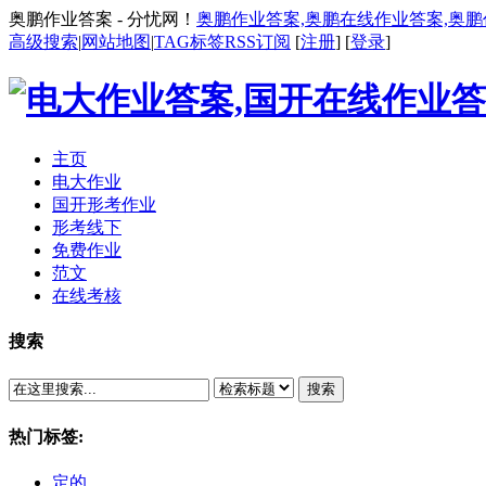
奥鹏作业答案 - 分忧网！
奥鹏作业答案,奥鹏在线作业答案,奥
高级搜索
|
网站地图
|
TAG标签
RSS订阅
[
注册
] [
登录
]
主页
电大作业
国开形考作业
形考线下
免费作业
范文
在线考核
搜索
搜索
热门标签:
定的