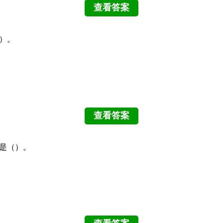
（）。
型是（）。