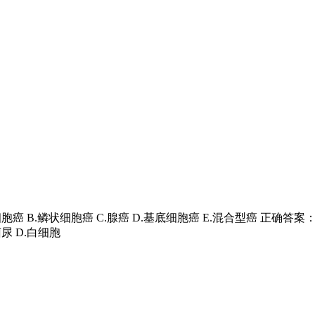
癌 B.鳞状细胞癌 C.腺癌 D.基底细胞癌 E.混合型癌 正确答
尿 D.白细胞