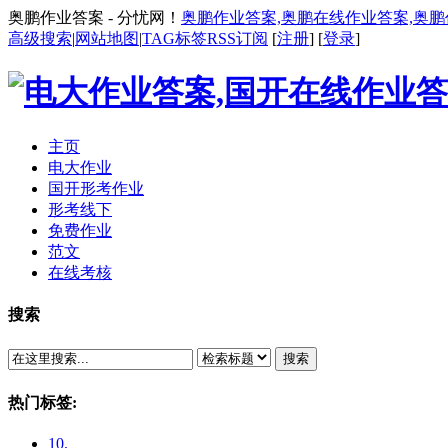
奥鹏作业答案 - 分忧网！
奥鹏作业答案,奥鹏在线作业答案,奥
高级搜索
|
网站地图
|
TAG标签
RSS订阅
[
注册
] [
登录
]
主页
电大作业
国开形考作业
形考线下
免费作业
范文
在线考核
搜索
搜索
热门标签:
10.