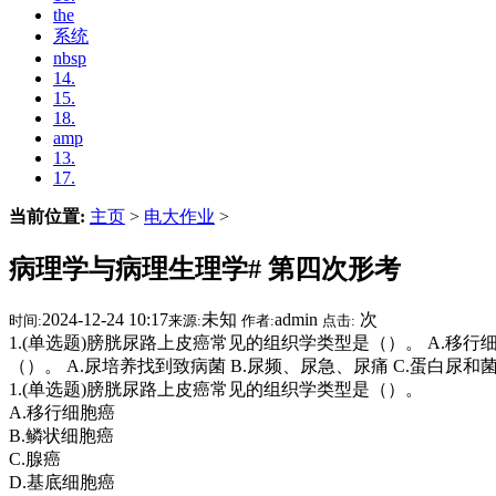
the
系统
nbsp
14.
15.
18.
amp
13.
17.
当前位置:
主页
>
电大作业
>
病理学与病理生理学# 第四次形考
2024-12-24 10:17
未知
admin
次
时间:
来源:
作者:
点击:
1.(单选题)膀胱尿路上皮癌常见的组织学类型是（）。 A.移行细胞
（）。 A.尿培养找到致病菌 B.尿频、尿急、尿痛 C.蛋白尿和菌
1.(单选题)膀胱尿路上皮癌常见的组织学类型是（）。
A.移行细胞癌
B.鳞状细胞癌
C.腺癌
D.基底细胞癌