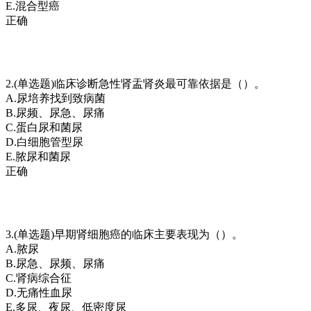
E.混合型癌
正确
2.(单选题)临床诊断急性肾盂肾炎最可靠依据是（）。
A.尿培养找到致病菌
B.尿频、尿急、尿痛
C.蛋白尿和菌尿
D.白细胞管型尿
E.脓尿和菌尿
正确
3.(单选题)早期肾细胞癌的临床主要表现为（）。
A.脓尿
B.尿急、尿频、尿痛
C.肾病综合征
D.无痛性血尿
E.多尿、夜尿、低密度尿