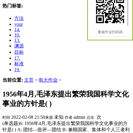
热门标签:
方法
your
14.
要做作业扫码我
10.
13.
渊源
目标
17.
标准
19.
当前位置:
主页
>
电大作业
>
1956年4月,毛泽东提出繁荣我国科学文化
事业的方针是( )
2022-02-08 21:50
未知
admin
次
时间:
来源:
作者:
点击:
(单选题)6: 1956年4月,毛泽东提出繁荣我国科学文化事业的方
针是( ) A: 团结—批评—团结 B: 兼顾国家、集体和个人三者利