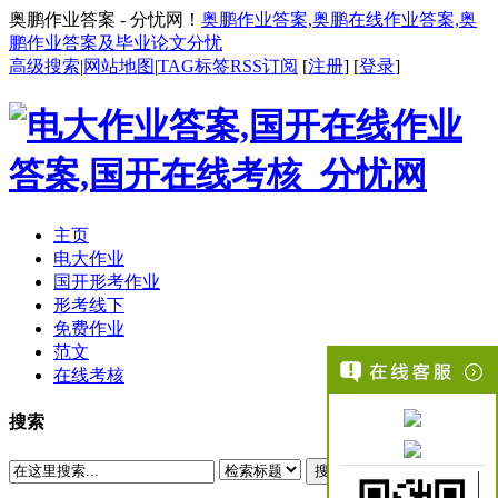
奥鹏作业答案 - 分忧网！
奥鹏作业答案,奥鹏在线作业答案,奥
鹏作业答案及毕业论文分忧
高级搜索
|
网站地图
|
TAG标签
RSS订阅
[
注册
] [
登录
]
主页
电大作业
国开形考作业
形考线下
免费作业
范文
在线考核
搜索
搜索