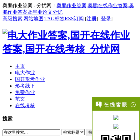
奥鹏作业答案 - 分忧网！
奥鹏作业答案,奥鹏在线作业答案,奥
鹏作业答案及毕业论文分忧
高级搜索
|
网站地图
|
TAG标签
RSS订阅
[
注册
] [
登录
]
主页
电大作业
国开形考作业
形考线下
免费作业
范文
在线考核
搜索
搜索