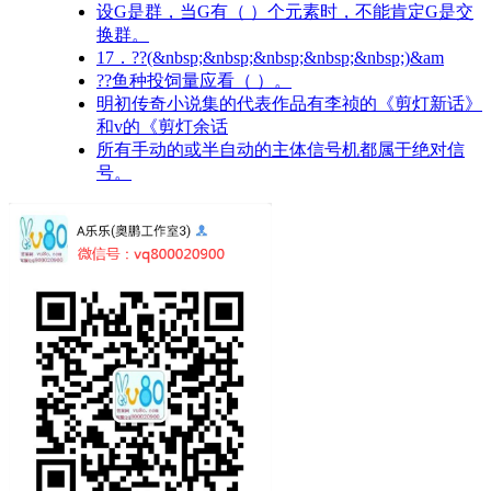
设G是群，当G有（ ）个元素时，不能肯定G是交
换群。
17．??(&nbsp;&nbsp;&nbsp;&nbsp;&nbsp;)&am
??鱼种投饲量应看（ ）。
明初传奇小说集的代表作品有李祯的《剪灯新话》
和v的《剪灯余话
所有手动的或半自动的主体信号机都属于绝对信
号。