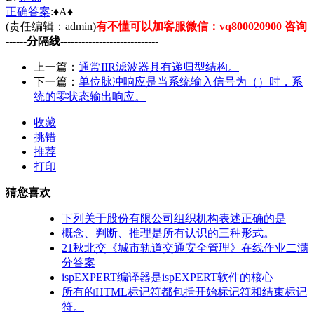
正确
答案
:♦A♦
(责任编辑：admin)
有不懂可以加客服微信：vq800020900 咨询
------分隔线----------------------------
上一篇：
通常IIR滤波器具有递归型结构。
下一篇：
单位脉冲响应是当系统输入信号为（）时，系
统的零状态输出响应。
收藏
挑错
推荐
打印
猜您喜欢
下列关于股份有限公司组织机构表述正确的是
概念、判断、推理是所有认识的三种形式。
21秋北交《城市轨道交通安全管理》在线作业二满
分答案
ispEXPERT编译器是ispEXPERT软件的核心
所有的HTML标记符都包括开始标记符和结束标记
符。