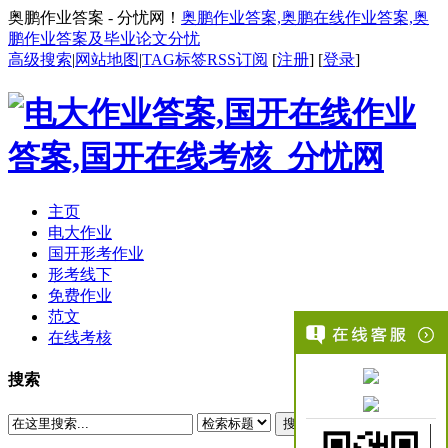
奥鹏作业答案 - 分忧网！
奥鹏作业答案,奥鹏在线作业答案,奥
鹏作业答案及毕业论文分忧
高级搜索
|
网站地图
|
TAG标签
RSS订阅
[
注册
] [
登录
]
主页
电大作业
国开形考作业
形考线下
免费作业
范文
在线考核
搜索
搜索