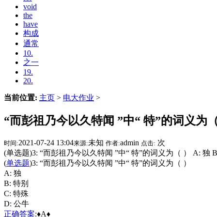
void
the
have
构成
通常
10.
之一
19.
20.
当前位置:
主页
>
电大作业
>
“而彭祖乃今以久特闻 ”中“ 特”的词义为（
2021-07-24 13:04
未知
admin
次
时间:
来源:
作者:
点击:
(单选题)3: “而彭祖乃今以久特闻 ”中“ 特”的词义为（ ） A: 独 B:
(
单选题
)3: “而彭祖乃今以久特闻 ”中“ 特”的词义为（ ）
A: 独
B: 特别
C: 特殊
D: 公牛
正确
答案
:♦A♦