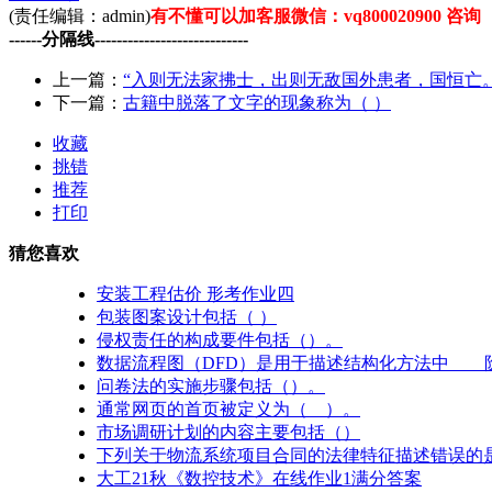
(责任编辑：admin)
有不懂可以加客服微信：vq800020900 咨询
------分隔线----------------------------
上一篇：
“入则无法家拂士，出则无敌国外患者，国恒亡。”
下一篇：
古籍中脱落了文字的现象称为（ ）
收藏
挑错
推荐
打印
猜您喜欢
安装工程估价 形考作业四
包装图案设计包括（ ）
侵权责任的构成要件包括（）。
数据流程图（DFD）是用于描述结构化方法中___
问卷法的实施步骤包括（）。
通常网页的首页被定义为（ ）。
市场调研计划的内容主要包括（）
下列关于物流系统项目合同的法律特征描述错误的是
大工21秋《数控技术》在线作业1满分答案