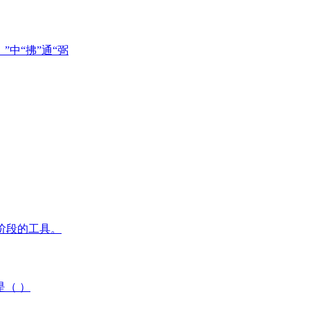
中“拂”通“弼
_阶段的工具。
（ ）