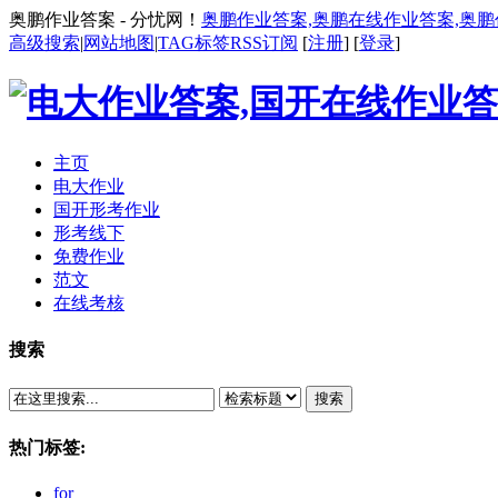
奥鹏作业答案 - 分忧网！
奥鹏作业答案,奥鹏在线作业答案,奥
高级搜索
|
网站地图
|
TAG标签
RSS订阅
[
注册
] [
登录
]
主页
电大作业
国开形考作业
形考线下
免费作业
范文
在线考核
搜索
搜索
热门标签:
for