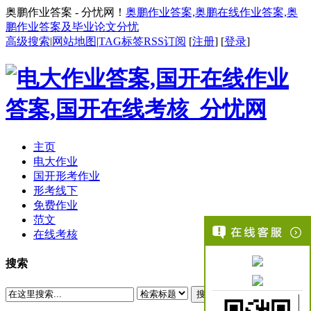
奥鹏作业答案 - 分忧网！
奥鹏作业答案,奥鹏在线作业答案,奥
鹏作业答案及毕业论文分忧
高级搜索
|
网站地图
|
TAG标签
RSS订阅
[
注册
] [
登录
]
主页
电大作业
国开形考作业
形考线下
免费作业
范文
在线考核
搜索
搜索