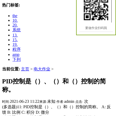
热门标签:
the
10.
20.
要做作业扫码我
系统
13.
15.
19.
程序
amp
下列
当前位置:
主页
>
电大作业
>
PID控制是（）、（）和（）控制的简
称。
2021-06-23 11:22
未知
admin
次
时间:
来源:
作者:
点击:
(多选题)11: PID控制是（）、（）和（）控制的简称。 A: 反
馈 B: 比例 C: 积分 D: 微分