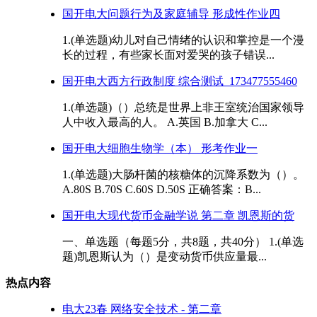
国开电大问题行为及家庭辅导 形成性作业四
1.(单选题)幼儿对自己情绪的认识和掌控是一个漫
长的过程，有些家长面对爱哭的孩子错误...
国开电大西方行政制度 综合测试_173477555460
1.(单选题)（）总统是世界上非王室统治国家领导
人中收入最高的人。 A.英国 B.加拿大 C...
国开电大细胞生物学（本） 形考作业一
1.(单选题)大肠杆菌的核糖体的沉降系数为（）。
A.80S B.70S C.60S D.50S 正确答案：B...
国开电大现代货币金融学说 第二章 凯恩斯的货
一、单选题（每题5分，共8题，共40分） 1.(单选
题)凯恩斯认为（）是变动货币供应量最...
热点内容
电大23春 网络安全技术 - 第二章