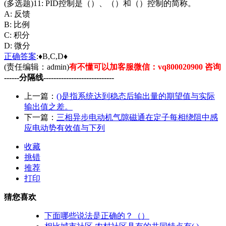
(多选题)11: PID控制是（）、（）和（）控制的简称。
A: 反馈
B: 比例
C: 积分
D: 微分
正确
答案
:♦B,C,D♦
(责任编辑：admin)
有不懂可以加客服微信：vq800020900 咨询
------分隔线----------------------------
上一篇：
()是指系统达到稳态后输出量的期望值与实际
输出值之差。
下一篇：
三相异步电动机气隙磁通在定子每相绕阻中感
应电动势有效值与下列
收藏
挑错
推荐
打印
猜您喜欢
下面哪些说法是正确的？（）