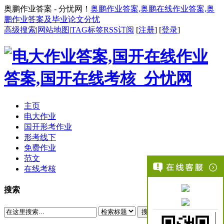
奥鹏作业答案 - 分忧网！
奥鹏作业答案,奥鹏在线作业答案,奥
鹏作业答案及毕业论文分忧
高级搜索
|
网站地图
|
TAG标签
RSS订阅
[
注册
] [
登录
]
主页
电大作业
国开形考作业
形考线下
免费作业
范文
在线考核
搜索
搜索