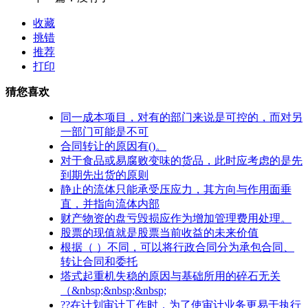
收藏
挑错
推荐
打印
猜您喜欢
同一成本项目，对有的部门来说是可控的，而对另
一部门可能是不可
合同转让的原因有()。
对于食品或易腐败变味的货品，此时应考虑的是先
到期先出货的原则
静止的流体只能承受压应力，其方向与作用面垂
直，并指向流体内部
财产物资的盘亏毁损应作为增加管理费用处理。
股票的现值就是股票当前收益的未来价值
根据（ ）不同，可以将行政合同分为承包合同、
转让合同和委托
塔式起重机失稳的原因与基础所用的碎石无关
（&nbsp;&nbsp;&nbsp;
??在计划审计工作时，为了使审计业务更易于执行