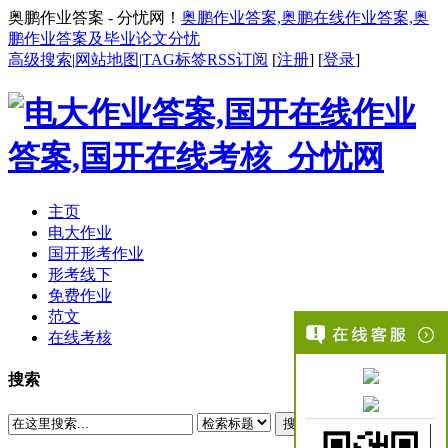
奥鹏作业答案 - 分忧网！
奥鹏作业答案,奥鹏在线作业答案,奥
鹏作业答案及毕业论文分忧
高级搜索
|
网站地图
|
TAG标签
RSS订阅
[
注册
] [
登录
]
主页
电大作业
国开形考作业
形考线下
免费作业
范文
在线考核
搜索
搜索