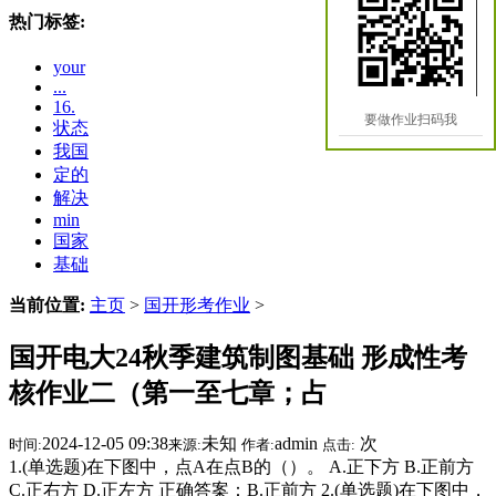
热门标签:
your
...
16.
要做作业扫码我
状态
我国
定的
解决
min
国家
基础
当前位置:
主页
>
国开形考作业
>
国开电大24秋季建筑制图基础 形成性考
核作业二（第一至七章；占
2024-12-05 09:38
未知
admin
次
时间:
来源:
作者:
点击:
1.(单选题)在下图中，点A在点B的（）。 A.正下方 B.正前方
C.正右方 D.正左方 正确答案：B.正前方 2.(单选题)在下图中，