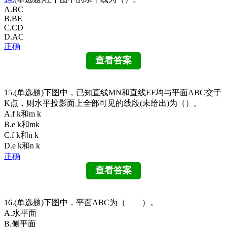
A.BC
B.BE
C.CD
D.AC
正确
15.(单选题)下图中，已知直线MN和直线EF均与平面ABC交于
K点，则水平投影面上全部可见的线段(未给出)为（）。
A.f k和m k
B.e k和mk
C.f k和n k
D.e k和n k
正确
16.(单选题)下图中，平面ABC为（ ）。
A.水平面
B.侧平面