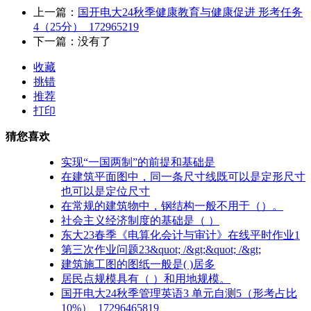
上一篇：
国开电大24秋季健康教育与健康促进 形考任务
4（25分）_172965219
下一篇：没有了
收藏
挑错
推荐
打印
猜您喜欢
实现“一国两制”的前提和基础是
在建筑平面图中，同一条尺寸线既可以是定形尺寸
也可以是定位尺寸
在常规的建筑物中，钢结构一般不用于（）。
社会主义经济制度的基础是（ ）
东大23春季《电算化会计与审计》在线平时作业1
第三次作业问题23&quot; /&gt;&quot; /&gt;
建筑施工图的图纸一般是( )居多
居民点规模具有（ ）和用地规模。
国开电大24秋季管理英语3 单元自测5（形考占比
10%）_17296465819