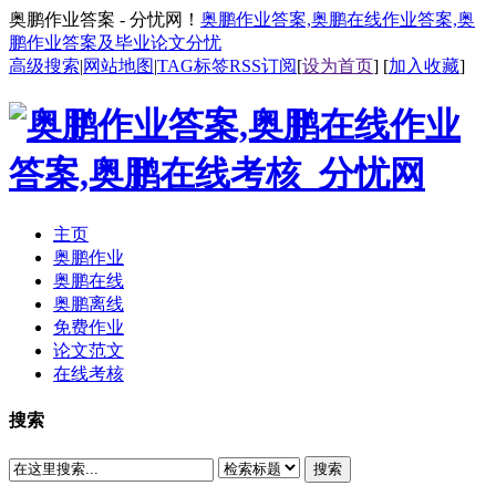
奥鹏作业答案 - 分忧网！
奥鹏作业答案,奥鹏在线作业答案,奥
鹏作业答案及毕业论文分忧
高级搜索
|
网站地图
|
TAG标签
RSS订阅
[
设为首页
] [
加入收藏
]
主页
奥鹏作业
奥鹏在线
奥鹏离线
免费作业
论文范文
在线考核
搜索
搜索