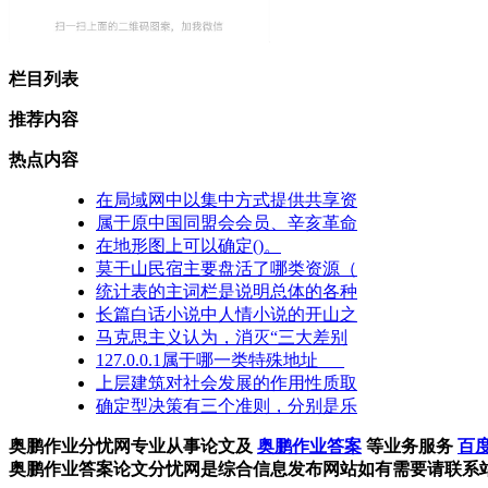
栏目列表
推荐内容
热点内容
在局域网中以集中方式提供共享资
属于原中国同盟会会员、辛亥革命
在地形图上可以确定()。
莫干山民宿主要盘活了哪类资源（
统计表的主词栏是说明总体的各种
长篇白话小说中人情小说的开山之
马克思主义认为，消灭“三大差别
127.0.0.1属于哪一类特殊地址___
上层建筑对社会发展的作用性质取
确定型决策有三个准则，分别是乐
奥鹏作业分忧网专业从事论文及
奥鹏作业答案
等业务服务
百度
奥鹏作业答案论文分忧网是综合信息发布网站如有需要请联系站长Q