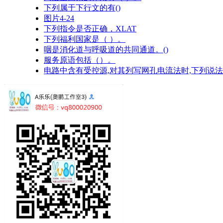
下列属于下行文的有()
图片4-24
下列指令是否正确，XLAT
下列福利国家是（ ）。
咽是消化道与呼吸道的共同通道。()
服务原语包括（）。
电路中含有受控源,对其列写网孔电流法时,下列说法正确