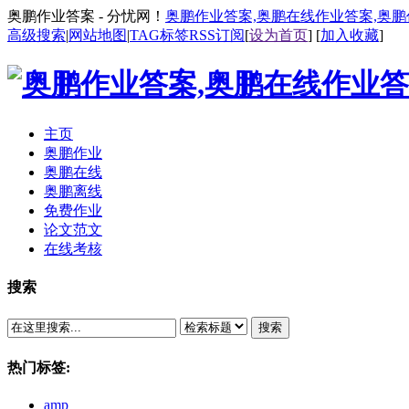
奥鹏作业答案 - 分忧网！
奥鹏作业答案,奥鹏在线作业答案,奥
高级搜索
|
网站地图
|
TAG标签
RSS订阅
[
设为首页
] [
加入收藏
]
主页
奥鹏作业
奥鹏在线
奥鹏离线
免费作业
论文范文
在线考核
搜索
搜索
热门标签:
amp