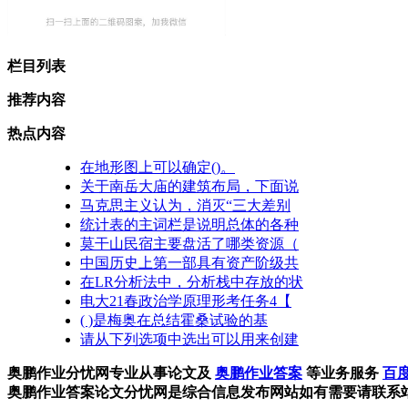
栏目列表
推荐内容
热点内容
在地形图上可以确定()。
关于南岳大庙的建筑布局，下面说
马克思主义认为，消灭“三大差别
统计表的主词栏是说明总体的各种
莫干山民宿主要盘活了哪类资源（
中国历史上第一部具有资产阶级共
在LR分析法中，分析栈中存放的状
电大21春政治学原理形考任务4【
( )是梅奥在总结霍桑试验的基
请从下列选项中选出可以用来创建
奥鹏作业分忧网专业从事论文及
奥鹏作业答案
等业务服务
百度
奥鹏作业答案论文分忧网是综合信息发布网站如有需要请联系站长Q