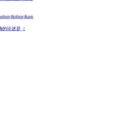
p;&nbsp;&am
确的论述是（