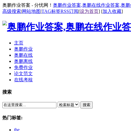
奥鹏作业答案 - 分忧网！
奥鹏作业答案,奥鹏在线作业答案,奥
高级搜索
|
网站地图
|
TAG标签
RSS订阅
[
设为首页
] [
加入收藏
]
主页
奥鹏作业
奥鹏在线
奥鹏离线
免费作业
论文范文
在线考核
搜索
搜索
热门标签:
the