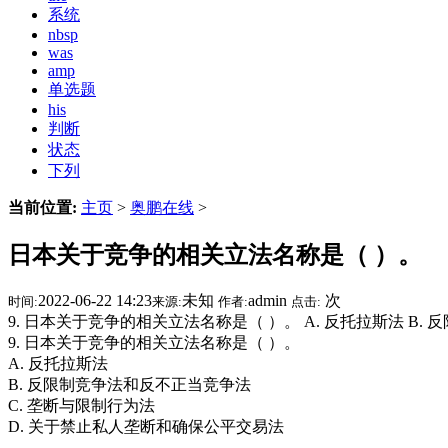
系统
nbsp
was
amp
单选题
his
判断
状态
下列
当前位置:
主页
>
奥鹏在线
>
日本关于竞争的相关立法名称是（ ）。
2022-06-22 14:23
未知
admin
次
时间:
来源:
作者:
点击:
9. 日本关于竞争的相关立法名称是（ ）。 A. 反托拉斯法 B
9. 日本关于竞争的相关立法名称是（ ）。
A. 反托拉斯法
B. 反限制竞争法和反不正当竞争法
C. 垄断与限制行为法
D. 关于禁止私人垄断和确保公平交易法