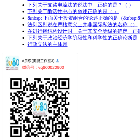
下列关于支路电流法的说法中，正确的是？（ ）
下列关于酶活性中心的叙述正确的是（ ）
&nbsp; 下面关于投资组合的论述正确的是（&nbsp;&nbs
法则区别说在严格意义上并非国际私法的名称（）
在进行钢结构设计时，关于其安全等级的确定，正
下列关于政治经济学阶级性和科学性的正确论断是
行政立法的主体是