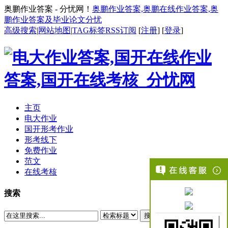
奥鹏作业答案 - 分忧网！
奥鹏作业答案,奥鹏在线作业答案,奥
鹏作业答案及毕业论文分忧
高级搜索
|
网站地图
|
TAG标签
RSS订阅
[
注册
] [
登录
]
主页
电大作业
国开形考作业
形考线下
免费作业
范文
在线考核
搜索
搜索