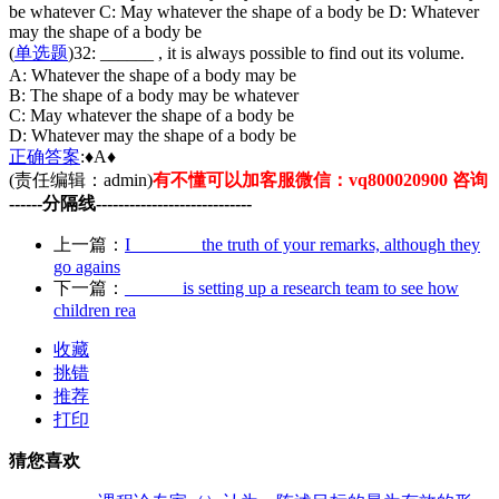
be whatever C: May whatever the shape of a body be D: Whatever
may the shape of a body be
(
单选题
)32: ______ , it is always possible to find out its volume.
A: Whatever the shape of a body may be
B: The shape of a body may be whatever
C: May whatever the shape of a body be
D: Whatever may the shape of a body be
正确
答案
:♦A♦
(责任编辑：admin)
有不懂可以加客服微信：vq800020900 咨询
------分隔线----------------------------
上一篇：
I _______ the truth of your remarks, although they
go agains
下一篇：
______ is setting up a research team to see how
children rea
收藏
挑错
推荐
打印
猜您喜欢