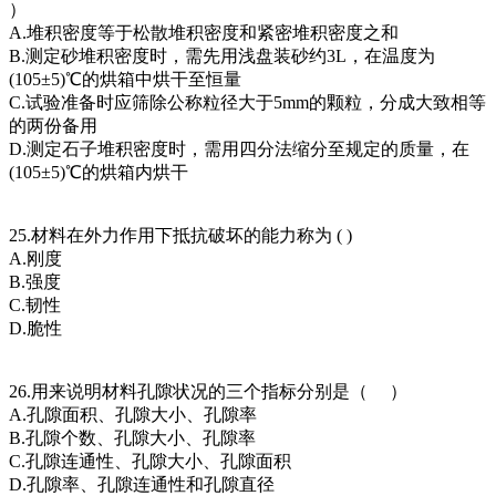
）
A.堆积密度等于松散堆积密度和紧密堆积密度之和
B.测定砂堆积密度时，需先用浅盘装砂约3L，在温度为
(105±5)℃的烘箱中烘干至恒量
C.试验准备时应筛除公称粒径大于5mm的颗粒，分成大致相等
的两份备用
D.测定石子堆积密度时，需用四分法缩分至规定的质量，在
(105±5)℃的烘箱内烘干
25.材料在外力作用下抵抗破坏的能力称为 ( )
A.刚度
B.强度
C.韧性
D.脆性
26.用来说明材料孔隙状况的三个指标分别是（ ）
A.孔隙面积、孔隙大小、孔隙率
B.孔隙个数、孔隙大小、孔隙率
C.孔隙连通性、孔隙大小、孔隙面积
D.孔隙率、孔隙连通性和孔隙直径