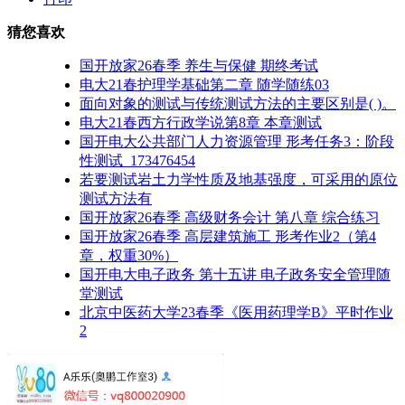
猜您喜欢
国开放家26春季 养生与保健 期终考试
电大21春护理学基础第二章 随学随练03
面向对象的测试与传统测试方法的主要区别是( )。
电大21春西方行政学说第8章 本章测试
国开电大公共部门人力资源管理 形考任务3：阶段
性测试_173476454
若要测试岩土力学性质及地基强度，可采用的原位
测试方法有
国开放家26春季 高级财务会计 第八章 综合练习
国开放家26春季 高层建筑施工 形考作业2（第4
章，权重30%）
国开电大电子政务 第十五讲 电子政务安全管理随
堂测试
北京中医药大学23春季《医用药理学B》平时作业
2