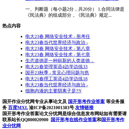
一、判断题（每小题2分，共20分） 1.合同法律是
《民法典》的组成部分，《民法典》规定...
热点内容
电大23春 网络安全技术 - 形考任
电大23春当代世界经济与政治 -
电大23春 网络安全技术 - 第八章
电大23春 网络安全技术 - 第七章
生态道德是一种崭新的人类道德，
电大21春管理英语4边学边练33
国开23秋季 - 常见心理问题与危
电大21春理工英语4边学边练18
电大23春当代世界经济与政治 -
细胞内液的主要阴离子是??(
国开作业分忧网专业从事论文及
国开形考作业答案
等业务服
务
百度MXL
渝ICP备2021001383号
友情链接
国开形考作业答案论文分忧网是综合信息发布网站如有需要请
联系站长QQ800020900
国开形考在线作业答案
和
国开形考作
业分忧网