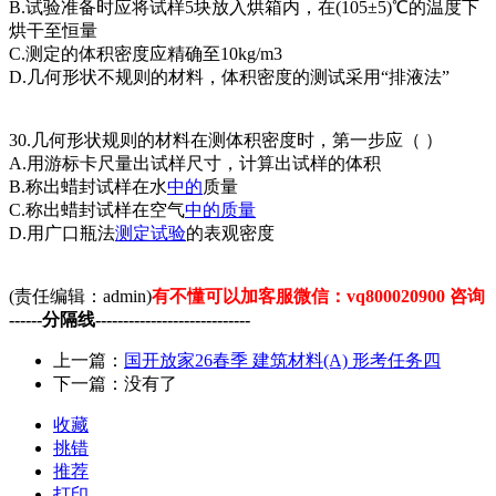
B.试验准备时应将试样5块放入烘箱内，在(105±5)℃的温度下
烘干至恒量
C.测定的体积密度应精确至10kg/m3
D.几何形状不规则的材料，体积密度的测试采用“排液法”
30.几何形状规则的材料在测体积密度时，第一步应（ ）
A.用游标卡尺量出试样尺寸，计算出试样的体积
B.称出蜡封试样在水
中的
质量
C.称出蜡封试样在空气
中的
质量
D.用广口瓶法
测定
试验
的表观密度
(责任编辑：admin)
有不懂可以加客服微信：vq800020900 咨询
------分隔线----------------------------
上一篇：
国开放家26春季 建筑材料(A) 形考任务四
下一篇：没有了
收藏
挑错
推荐
打印