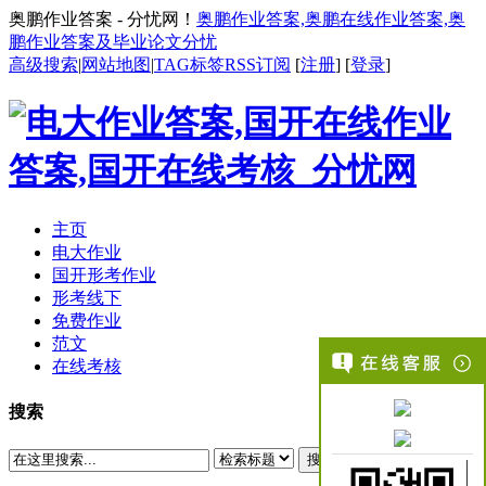
奥鹏作业答案 - 分忧网！
奥鹏作业答案,奥鹏在线作业答案,奥
鹏作业答案及毕业论文分忧
高级搜索
|
网站地图
|
TAG标签
RSS订阅
[
注册
] [
登录
]
主页
电大作业
国开形考作业
形考线下
免费作业
范文
在线考核
搜索
搜索