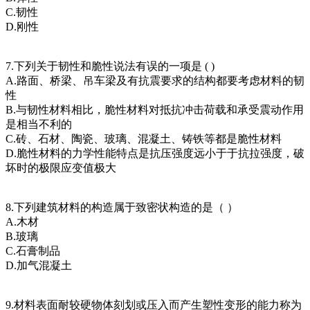
C.韧性
D.刚性
7.下列关于韧性和脆性说法有误的一项是 ( )
A.路面、桥梁、吊车梁及有抗震要求的结构都要考虑材料的韧
性
B.与韧性材料相比，脆性材料对抵抗冲击荷载和承受震动作用
是相当不利的
C.砖、石材、陶瓷、玻璃、混凝土、铸铁等都是脆性材料
D.脆性材料的力学性能特点是抗压强度远小于于抗拉强度，破
坏时的极限应变值极大
8.下列建筑材料的构造属于致密状构造的是（ ）
A.木材
B.玻璃
C.石膏制品
D.加气混凝土
9.材料表面耐较硬物体刻划或压入而产生塑性变形的能力称为