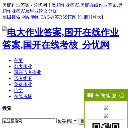
奥鹏作业答案 - 分忧网！
奥鹏作业答案,奥鹏在线作业答案,奥
鹏作业答案及毕业论文分忧
高级搜索
|
网站地图
|
TAG标签
RSS订阅
[
注册
] [
登录
]
主页
电大作业
国开形考作业
形考线下
免费作业
范文
在线考核
搜索
搜索