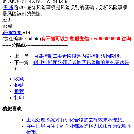
是风险识别的关键。 A: 对 B: 错
(
判断
题)20: 感知风险事项是风险识别的基础，分析风险事项
是风险识别的关键。
A: 对
B: 错
正确
答案
:♦T♦
(责任编辑：admin)
有不懂可以加客服微信：vq800020900 咨询
------分隔线----------------------------
上一篇：
内部控制二要素阶段是内部控制结构阶段。
下一篇：
创业中期团队领导者最容易采取的角色策略是(
)
收藏
挑错
推荐
打印
猜您喜欢
土地处理系统对有机化合物的去除效果不理想。
在中国境内注册的企业都应选择人民币作为记账本
位币。