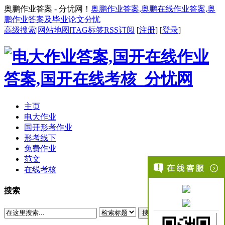
奥鹏作业答案 - 分忧网！
奥鹏作业答案,奥鹏在线作业答案,奥
鹏作业答案及毕业论文分忧
高级搜索
|
网站地图
|
TAG标签
RSS订阅
[
注册
] [
登录
]
主页
电大作业
国开形考作业
形考线下
免费作业
范文
在线考核
搜索
搜索