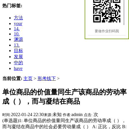
热门标签:
方法
your
14.
要做作业扫码我
10.
渊源
13.
目标
发展
中的
have
当前位置:
主页
>
形考线下
>
单位商品的价值量同生产该商品的劳动率
成（ ），而与凝结在商品
2022-01-24 22:30
未知
admin
次
时间:
来源:
作者:
点击:
(单选题)1: 单位商品的价值量同生产该商品的劳动率成（ ），
而与凝结在商品中的社会必要劳动量成（ ） A: 正比，反比 B: