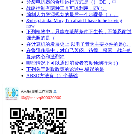
分裂电抗器的合理运行方式是（） DE ，中
战略控制有两种工具可以利用，即( )。
编制人力资源规划的最后一个步骤是（ ）。
&nbsp;Linda: Mary, I'm afraid I have to be leaving
now.
下列植物中，只能在蔽荫条件下生长，不能忍耐过
强光照的是（
在计算机的发展史上,以电子管为主要器件的是()。
在鲁迅作品中，对自己苦闷、彷徨、探索、战斗的
复杂内心和激烈冲
哪些情况下可以通过消费者态度预测行为:( )
下列关于财政政策的论述中,错误的是
ABSD方法有（）个基础