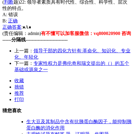
(
判断
题)22: 领导者素质具有时代性、综合性、科学性、层次
性的特点。
A: 错误
B:
正确
正确
答案
:♦A♦
(责任编辑：admin)
有不懂可以加客服微信：vq800020900 咨询
------分隔线----------------------------
上一篇：
领导干部的四化方针有:革命化、知识化、专业
化、年轻化
下一篇：
专家性权力是弗伦奇和瑞文提出的（）的五个
基础或源泉之一
收藏
挑错
推荐
打印
猜您喜欢
生大豆及其制品中含有抗胰蛋白酶因子，能抑制胰
蛋白酶的消化作用