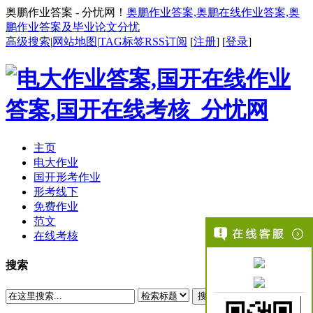
奥鹏作业答案 - 分忧网！
奥鹏作业答案,奥鹏在线作业答案,奥
鹏作业答案及毕业论文分忧
高级搜索
|
网站地图
|
TAG标签
RSS订阅
[
注册
] [
登录
]
主页
电大作业
国开形考作业
形考线下
免费作业
范文
在线考核
搜索
搜索