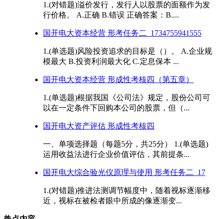
1.(对错题)溢价发行，发行人以股票的面额作为发
行价格。 A.正确 B.错误 正确答案：B....
国开电大资本经营 形考任务二_1734755941555
1.(单选题)风险投资追求的目标是（）。 A.企业规
模最大 B.投资利润最大化 C.定息保本 ...
国开电大资本经营 形成性考核四（第五章）
1.(单选题)根据我国《公司法》规定，股份公司可
以在一定条件下回购本公司的股票，但（...
国开电大资产评估 形成性考核四
一、单项选择题（每题5分，共25分） 1.(单选题)
运用收益法进行企业价值评估，其前提条...
国开电大综合验光仪原理与使用 形考任务二_17
1.(对错题)推进法测调节幅度中，随着视标逐渐移
近，视标在被检者眼中所成的像逐渐变...
热点内容