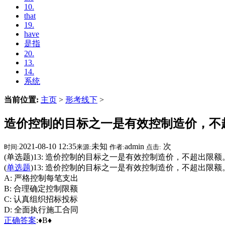
10.
that
19.
have
是指
20.
13.
14.
系统
当前位置:
主页
>
形考线下
>
造价控制的目标之一是有效控制造价，不
2021-08-10 12:35
未知
admin
次
时间:
来源:
作者:
点击:
(单选题)13: 造价控制的目标之一是有效控制造价，不超出限额。
(
单选题
)13: 造价控制的目标之一是有效控制造价，不超出限
A: 严格控制每笔支出
B: 合理确定控制限额
C: 认真组织招标投标
D: 全面执行施工合同
正确
答案
:♦B♦