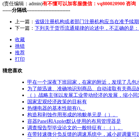
(责任编辑：admin)
有不懂可以加客服微信：vq800020900 咨询
------分隔线----------------------------
上一篇：
省级注册机构或者部门注册机构应当在准予续期
下一篇：
下列关于货币流通规律的论述中，不正确的是：
收藏
挑错
推荐
打印
猜您喜欢
甲在一个深夜下班回家，在家的附近，发现了几包
为了能迅速、准确地识别商品、自动读取有关商品
（ ）战略主张以发展工业带动经济的发展，缩小同
国家宏观经济政策的目标有
热继电器的基本性能有()。
构造和剥蚀作用形成的地貌单元是（ ）。
容器Panel和Applet默认使用的布局管理器是
调查报告型毕业论文的一般特征有：（ ）。
在带转速微分负反馈的调速系统中，减小超调量可以调