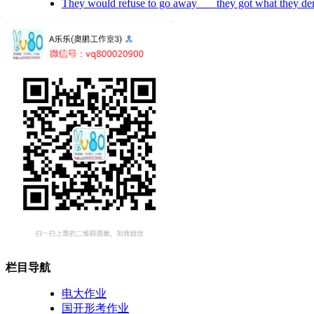
They would refuse to go away___ they got what they d
栏目导航
电大作业
国开形考作业