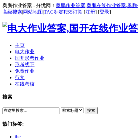
奥鹏作业答案 - 分忧网！
奥鹏作业答案,奥鹏在线作业答案,奥
高级搜索
|
网站地图
|
TAG标签
RSS订阅
[
注册
] [
登录
]
主页
电大作业
国开形考作业
形考线下
免费作业
范文
在线考核
搜索
搜索
热门标签:
the