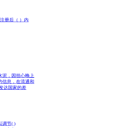
注册后（ ）内
水泥，因担心晚上
的信息，在流通和
发达国家的差
节( )