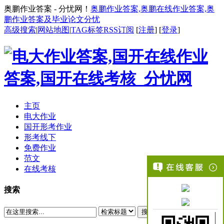
奥鹏作业答案 - 分忧网！
奥鹏作业答案,奥鹏在线作业答案,奥
鹏作业答案及毕业论文分忧
高级搜索
|
网站地图
|
TAG标签
RSS订阅
[
注册
] [
登录
]
主页
电大作业
国开形考作业
形考线下
免费作业
范文
在线考核
搜索
搜索