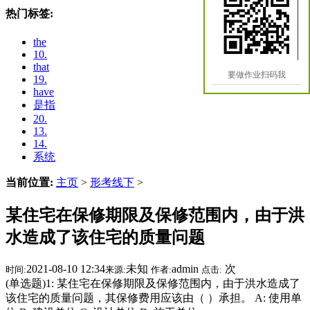
热门标签:
the
10.
that
要做作业扫码我
19.
have
是指
20.
13.
14.
系统
当前位置:
主页
>
形考线下
>
某住宅在保修期限及保修范围内，由于洪
水造成了该住宅的质量问题
2021-08-10 12:34
未知
admin
次
时间:
来源:
作者:
点击:
(单选题)1: 某住宅在保修期限及保修范围内，由于洪水造成了
该住宅的质量问题，其保修费用应该由（ ）承担。 A: 使用单