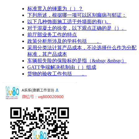
标准贯入的锤重为（ ）？
下列所述，根据哪一项可以区别癫病与郁证：
以下几种饰面施工适于外墙面的有( )。
对于混凝土的徐变，以下观点正确的是（）。
前厅部业务工作的特点
政策分析所涉及的学科包括____。
采用分类法计算产品成本，不论选择什么作为分配
标准，其产品成本
车辆损失险的保险标的是指（&nbsp; &nbsp;）
GATT争端解决机制由（ ）组成
货物的验收工作包括____。