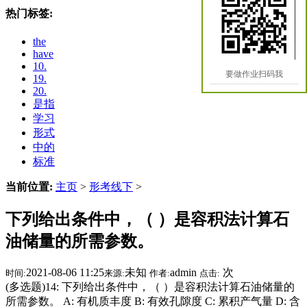
热门标签:
the
have
10.
要做作业扫码我
19.
20.
是指
学习
形式
中的
标准
当前位置:
主页
>
形考线下
>
下列给出条件中，（ ）是容积法计算石
油储量的所需参数。
2021-08-06 11:25
未知
admin
次
时间:
来源:
作者:
点击:
(多选题)14: 下列给出条件中，（ ）是容积法计算石油储量的
所需参数。 A: 有机质丰度 B: 有效孔隙度 C: 累积产气量 D: 含