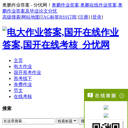
奥鹏作业答案 - 分忧网！
奥鹏作业答案,奥鹏在线作业答案,奥
鹏作业答案及毕业论文分忧
高级搜索
|
网站地图
|
TAG标签
RSS订阅
[
注册
] [
登录
]
主页
电大作业
国开形考作业
形考线下
免费作业
范文
在线考核
搜索
搜索