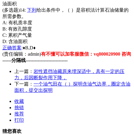
油面积
(多选题)14:
下列
给出条件中，（ ）是容积法计算石油储量的
所需参数。
A: 有机质丰度
B: 有效孔隙度
C: 累积产气量
D: 含油面积
正确
答案
:♦B,D♦
(责任编辑：admin)
有不懂可以加客服微信：vq800020900 咨询
------分隔线----------------------------
上一篇：
岩性遮挡油藏原来埋深适中，具有一定的压
力，后因断裂作用下降，
下一篇：
一个油气田在（ ）探明含油气边界，圈定含油
面积，提交出探明
收藏
挑错
推荐
打印
猜您喜欢