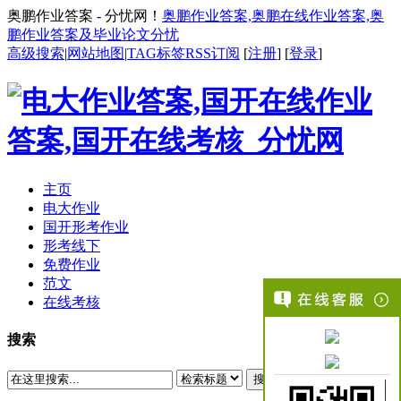
奥鹏作业答案 - 分忧网！
奥鹏作业答案,奥鹏在线作业答案,奥
鹏作业答案及毕业论文分忧
高级搜索
|
网站地图
|
TAG标签
RSS订阅
[
注册
] [
登录
]
主页
电大作业
国开形考作业
形考线下
免费作业
范文
在线考核
搜索
搜索