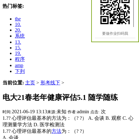
热门标签:
the
10.
20.
要做作业扫码我
系统
13.
15.
19.
程序
amp
下列
当前位置:
主页
>
形考线下
>
电大21春老年健康评估5.1 随学随练
2021-06-19 13:13
未知
admin
次
时间:
来源:
作者:
点击:
1.?? 心理评估最基本的方法为：（? ?） A. 会谈 B. 观察 C. 心
理测量学方法 D. 医学检测法
1.?? 心理评估最基本的
方法
为：（? ?）
A. 会谈