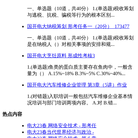
一、单选题（10道，共40分） 1.(单选题)税收筹划
与逃税、抗税、骗税等行为的根本区别...
国开电大纳税筹划 形考任务一（20分）_173477
一、单选题（10道，共40分） 1.(单选题)税收筹划
是在纳税人（）对相关事项的安排和规...
国开电大烹饪原料 形成性考核3
1.(单选题)鱼类的蛋白质主要存在鱼肉中，一般含
量为（） A.15%~18% B.3%~5% C.30%~40%...
国开电大汽车维修企业管理 第3章（5讲）作业
1.(对错题)入职培训一般包括汽车维修企业基本情
况培训与部门培训两项内容。 A.对 B.错...
热点内容
电大23春 网络安全技术 - 形考任
电大23春当代世界经济与政治 -