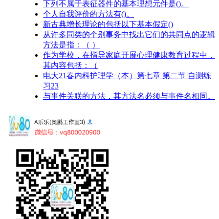
下列不属于表征器件的基本理想元件是()。
个人自我评价的方法有()。
新古典增长理论的包括以下基本假定()
从许多同类的个别事务中找出它们的共同点的逻辑
方法是指：（ ）
作为学校，在指导家庭开展心理健康教育过程中，
其内容包括：（
电大21春内科护理学（本）第七章 第二节 自测练
习23
与事件关联的方法，其方法名必须与事件名相同。