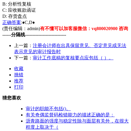
B: 分析性复核
C: 应收账款函证
D: 存货盘点
正确
答案
:♦C,D♦
(责任编辑：admin)
有不懂可以加客服微信：vq800020900 咨询
------分隔线----------------------------
上一篇：
注册会计师在出具保留意见、否定意见或无法
表示意见的审计报告时
下一篇：
审计工作底稿的复核要点应包括（ ）。
收藏
挑错
推荐
打印
猜您喜欢
审计的职能不包括()。
有关奇偶监督码检错能力的描述正确的是：
沥青路面的强度与稳定性除与面层有关外，在很大
程度上取决于（