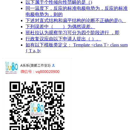
以下属于个性倾向性范畴的是（)
同一温度下，反应的标准电极电势为，反应的标准
电极电势为，则的
下述对直式结构和扁平结构的论断不正确的是()。
下列误差中（ ）为偶然误差。
班杜拉认为观察学习可分为四个阶段进行 ，即
行政复议应由以下申请人提出（ ）。
如有以下模板类定义： Template <class T> class sum
{ T a, b;