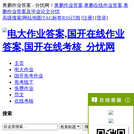
奥鹏作业答案 - 分忧网！
奥鹏作业答案,奥鹏在线作业答案,奥
鹏作业答案及毕业论文分忧
高级搜索
|
网站地图
|
TAG标签
RSS订阅
[
注册
] [
登录
]
主页
电大作业
国开形考作业
形考线下
免费作业
范文
在线考核
搜索
搜索