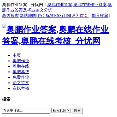
奥鹏作业答案 - 分忧网！
奥鹏作业答案,奥鹏在线作业答案,奥
鹏作业答案及毕业论文分忧
高级搜索
|
网站地图
|
TAG标签
RSS订阅
[
设为首页
] [
加入收藏
]
主页
奥鹏作业
奥鹏在线
奥鹏离线
免费作业
论文范文
在线考核
搜索
搜索