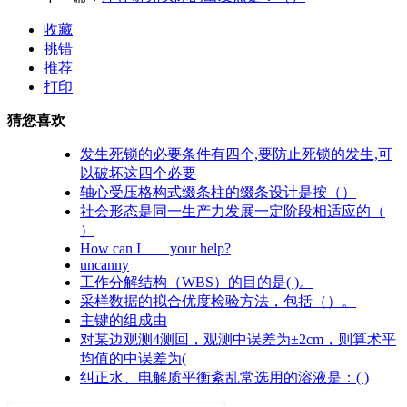
收藏
挑错
推荐
打印
猜您喜欢
发生死锁的必要条件有四个,要防止死锁的发生,可
以破坏这四个必要
轴心受压格构式缀条柱的缀条设计是按（）
社会形态是同一生产力发展一定阶段相适应的（
）
How can I ___ your help?
uncanny
工作分解结构（WBS）的目的是( )。
采样数据的拟合优度检验方法，包括（）。
主键的组成由
对某边观测4测回，观测中误差为±2cm，则算术平
均值的中误差为(
纠正水、电解质平衡紊乱常选用的溶液是：( )